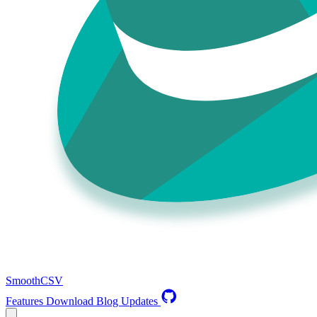
SmoothCSV
Features
Download
Blog
Updates