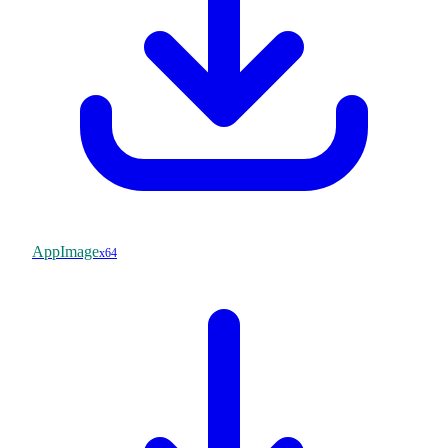
AppImage
x64