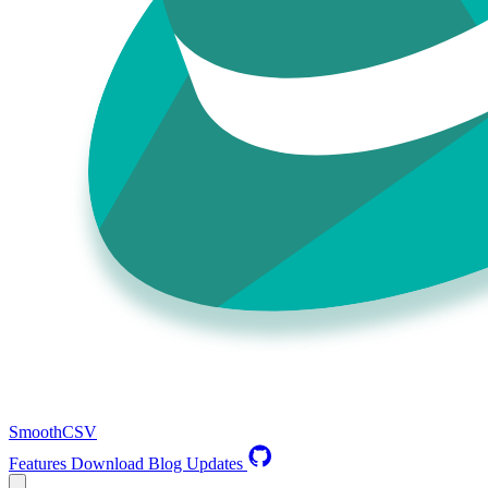
SmoothCSV
Features
Download
Blog
Updates