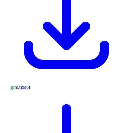
.rpm
ARM64