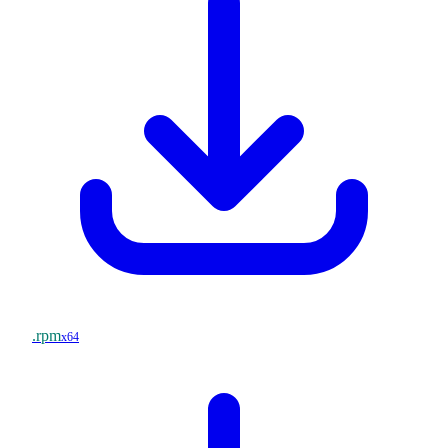
.rpm
x64