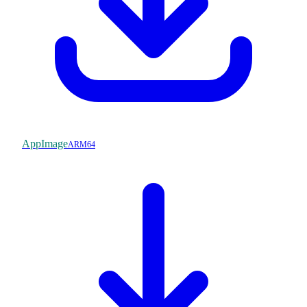
AppImage
ARM64