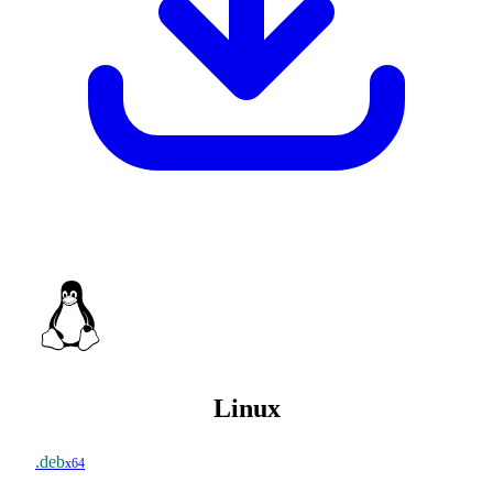
Linux
.deb
x64