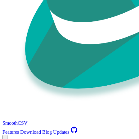
SmoothCSV
Features
Download
Blog
Updates