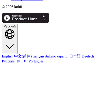
© 2026 kohii
Русский
English
中文(简体)
français
italiano
español
日本語
Deutsch
Русский
한국어
Português