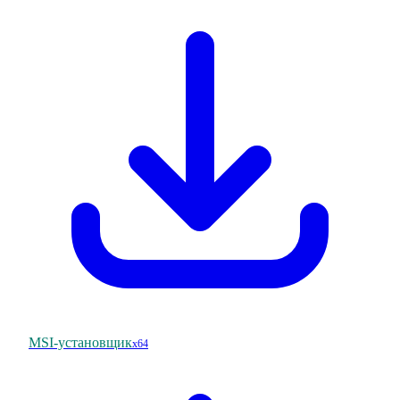
MSI-установщик
x64