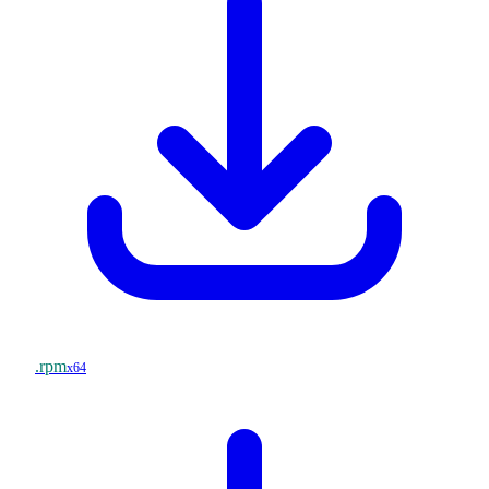
.rpm
x64