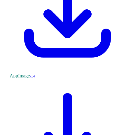
AppImage
x64