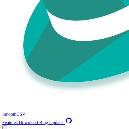
SmoothCSV
Features
Download
Blog
Updates