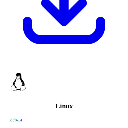
Linux
.deb
x64