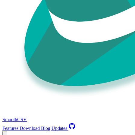
SmoothCSV
Features
Download
Blog
Updates