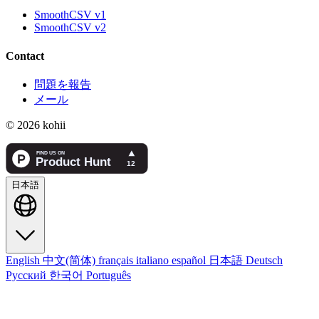
SmoothCSV v1
SmoothCSV v2
Contact
問題を報告
メール
© 2026 kohii
日本語
English
中文(简体)
français
italiano
español
日本語
Deutsch
Русский
한국어
Português