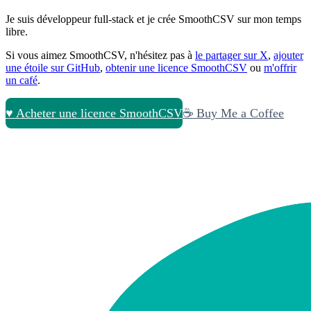
Je suis développeur full-stack et je crée SmoothCSV sur mon temps
libre.
Si vous aimez SmoothCSV, n'hésitez pas à
le partager sur X
,
ajouter
une étoile sur GitHub
,
obtenir une licence SmoothCSV
ou
m'offrir
un café
.
♥ Acheter une licence SmoothCSV
☕️ Buy Me a Coffee