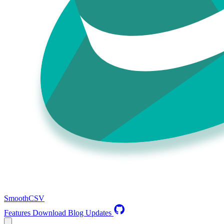
SmoothCSV
Features
Download
Blog
Updates