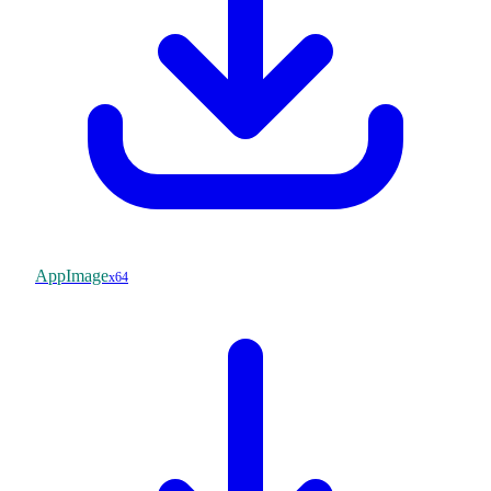
AppImage
x64