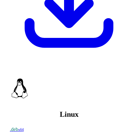
Linux
.deb
x64