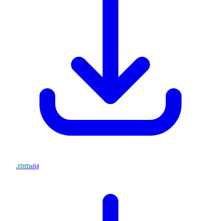
.rpm
x64