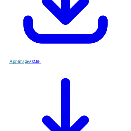
AppImage
ARM64