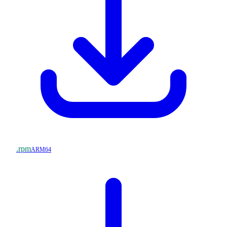
.rpm
ARM64