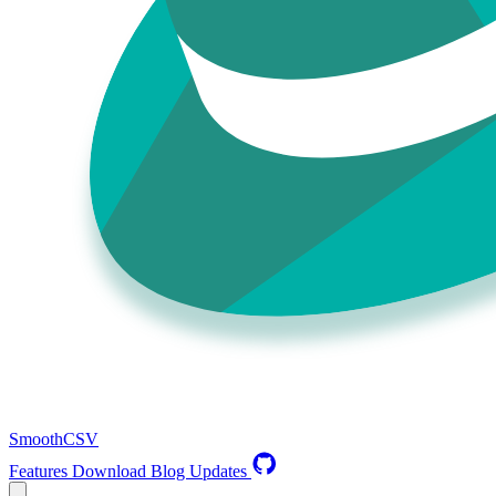
SmoothCSV
Features
Download
Blog
Updates