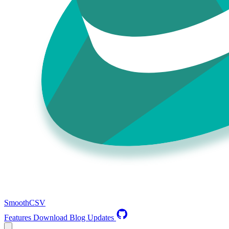
SmoothCSV
Features
Download
Blog
Updates