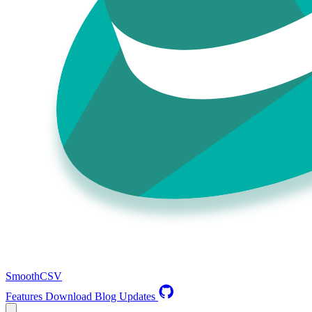
SmoothCSV
Features
Download
Blog
Updates