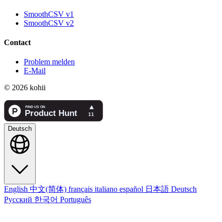
SmoothCSV v1
SmoothCSV v2
Contact
Problem melden
E-Mail
© 2026 kohii
Deutsch
English
中文(简体)
français
italiano
español
日本語
Deutsch
Русский
한국어
Português