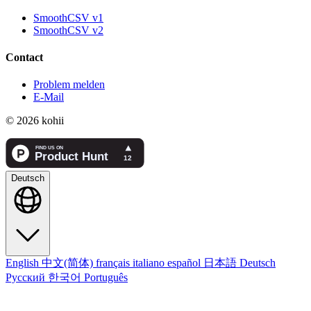
SmoothCSV v1
SmoothCSV v2
Contact
Problem melden
E-Mail
© 2026 kohii
Deutsch
English
中文(简体)
français
italiano
español
日本語
Deutsch
Русский
한국어
Português