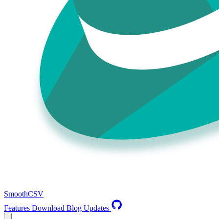
SmoothCSV
Features
Download
Blog
Updates